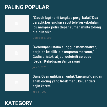
PALING POPULAR
“Gaduh lagi nanti tangkap pergi balai,” Dua
beradik bertengkar rebut telefon kebetulan
ibu nampak polis depan rumah minta tolong
disiplin sikit
October 8, 2021
“Kehidupan istana sungguh memenatkan,
berjalan ke bilik lain umpama maraton,”
Gadis aristokrat jadi selebriti selepas
‘Dedah Kehidupan Bangsawan’
July 6, 2021
Guna Oyen milik jiran untuk ‘bincang’ dengan
anak kucing yang tidak mahu keluar dari
enjin kereta
July 11, 2021
KATEGORY