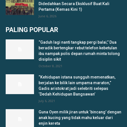
Didedahkan Secara Eksklusif Buat Kali
Pertama (Kemas Kini 1)
June 6, 2026
PALING POPULAR
“Gaduh lagi nanti tangkap pergi balai,” Dua
beradik bertengkar rebut telefon kebetulan
ibu nampak polis depan rumah minta tolong
disiplin sikit
October 8, 2021
“Kehidupan istana sungguh memenatkan,
berjalan ke bilik lain umpama maraton,”
Gadis aristokrat jadi selebriti selepas
‘Dedah Kehidupan Bangsawan’
July 6, 2021
Guna Oyen milik jiran untuk ‘bincang’ dengan
anak kucing yang tidak mahu keluar dari
enjin kereta