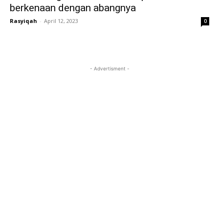
berkenaan dengan abangnya
Rasyiqah
-
April 12, 2023
0
- Advertisment -