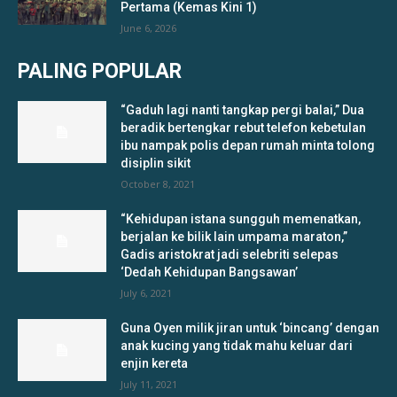
Pertama (Kemas Kini 1)
June 6, 2026
PALING POPULAR
“Gaduh lagi nanti tangkap pergi balai,” Dua
beradik bertengkar rebut telefon kebetulan
ibu nampak polis depan rumah minta tolong
disiplin sikit
October 8, 2021
“Kehidupan istana sungguh memenatkan,
berjalan ke bilik lain umpama maraton,”
Gadis aristokrat jadi selebriti selepas
‘Dedah Kehidupan Bangsawan’
July 6, 2021
Guna Oyen milik jiran untuk ‘bincang’ dengan
anak kucing yang tidak mahu keluar dari
enjin kereta
July 11, 2021