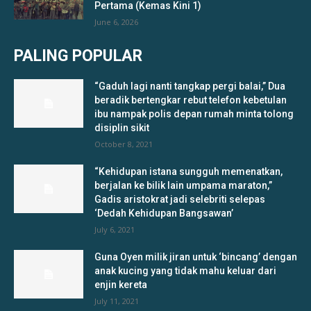
Pertama (Kemas Kini 1)
June 6, 2026
PALING POPULAR
“Gaduh lagi nanti tangkap pergi balai,” Dua
beradik bertengkar rebut telefon kebetulan
ibu nampak polis depan rumah minta tolong
disiplin sikit
October 8, 2021
“Kehidupan istana sungguh memenatkan,
berjalan ke bilik lain umpama maraton,”
Gadis aristokrat jadi selebriti selepas
‘Dedah Kehidupan Bangsawan’
July 6, 2021
Guna Oyen milik jiran untuk ‘bincang’ dengan
anak kucing yang tidak mahu keluar dari
enjin kereta
July 11, 2021