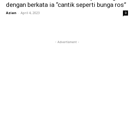
dengan berkata ia “cantik seperti bunga ros”
Azian
-
April 4, 2023
0
- Advertisment -