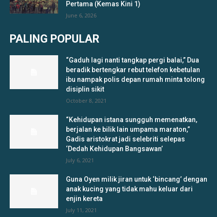
Pertama (Kemas Kini 1)
June 6, 2026
PALING POPULAR
“Gaduh lagi nanti tangkap pergi balai,” Dua
beradik bertengkar rebut telefon kebetulan
ibu nampak polis depan rumah minta tolong
disiplin sikit
October 8, 2021
“Kehidupan istana sungguh memenatkan,
berjalan ke bilik lain umpama maraton,”
Gadis aristokrat jadi selebriti selepas
‘Dedah Kehidupan Bangsawan’
July 6, 2021
Guna Oyen milik jiran untuk ‘bincang’ dengan
anak kucing yang tidak mahu keluar dari
enjin kereta
July 11, 2021