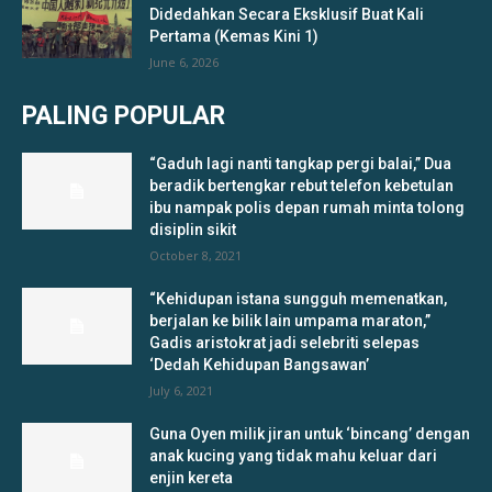
Didedahkan Secara Eksklusif Buat Kali
Pertama (Kemas Kini 1)
June 6, 2026
PALING POPULAR
“Gaduh lagi nanti tangkap pergi balai,” Dua
beradik bertengkar rebut telefon kebetulan
ibu nampak polis depan rumah minta tolong
disiplin sikit
October 8, 2021
“Kehidupan istana sungguh memenatkan,
berjalan ke bilik lain umpama maraton,”
Gadis aristokrat jadi selebriti selepas
‘Dedah Kehidupan Bangsawan’
July 6, 2021
Guna Oyen milik jiran untuk ‘bincang’ dengan
anak kucing yang tidak mahu keluar dari
enjin kereta