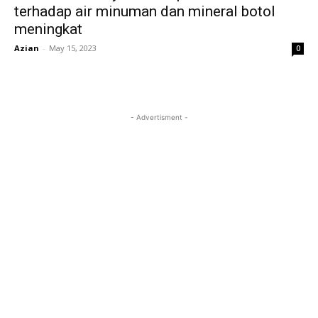
terhadap air minuman dan mineral botol
meningkat
Azian
-
May 15, 2023
0
- Advertisment -