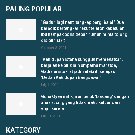
PALING POPULAR
“Gaduh lagi nanti tangkap pergi balai,” Dua
beradik bertengkar rebut telefon kebetulan
ibu nampak polis depan rumah minta tolong
disiplin sikit
October 8, 2021
“Kehidupan istana sungguh memenatkan,
berjalan ke bilik lain umpama maraton,”
Gadis aristokrat jadi selebriti selepas
‘Dedah Kehidupan Bangsawan’
July 6, 2021
Guna Oyen milik jiran untuk ‘bincang’ dengan
anak kucing yang tidak mahu keluar dari
enjin kereta
July 11, 2021
KATEGORY