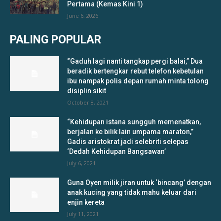
Pertama (Kemas Kini 1)
June 6, 2026
PALING POPULAR
“Gaduh lagi nanti tangkap pergi balai,” Dua
beradik bertengkar rebut telefon kebetulan
ibu nampak polis depan rumah minta tolong
disiplin sikit
October 8, 2021
“Kehidupan istana sungguh memenatkan,
berjalan ke bilik lain umpama maraton,”
Gadis aristokrat jadi selebriti selepas
‘Dedah Kehidupan Bangsawan’
July 6, 2021
Guna Oyen milik jiran untuk ‘bincang’ dengan
anak kucing yang tidak mahu keluar dari
enjin kereta
July 11, 2021