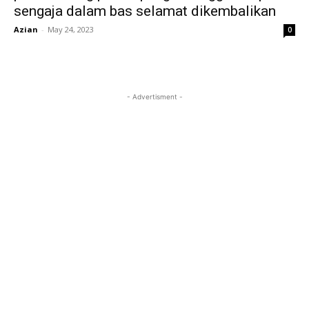
sengaja dalam bas selamat dikembalikan
Azian
-
May 24, 2023
0
- Advertisment -