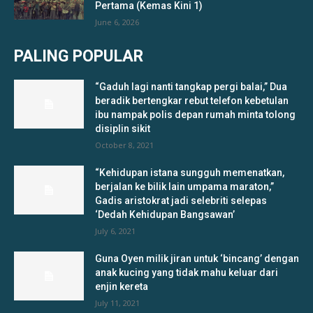
Pertama (Kemas Kini 1)
June 6, 2026
PALING POPULAR
“Gaduh lagi nanti tangkap pergi balai,” Dua
beradik bertengkar rebut telefon kebetulan
ibu nampak polis depan rumah minta tolong
disiplin sikit
October 8, 2021
“Kehidupan istana sungguh memenatkan,
berjalan ke bilik lain umpama maraton,”
Gadis aristokrat jadi selebriti selepas
‘Dedah Kehidupan Bangsawan’
July 6, 2021
Guna Oyen milik jiran untuk ‘bincang’ dengan
anak kucing yang tidak mahu keluar dari
enjin kereta
July 11, 2021