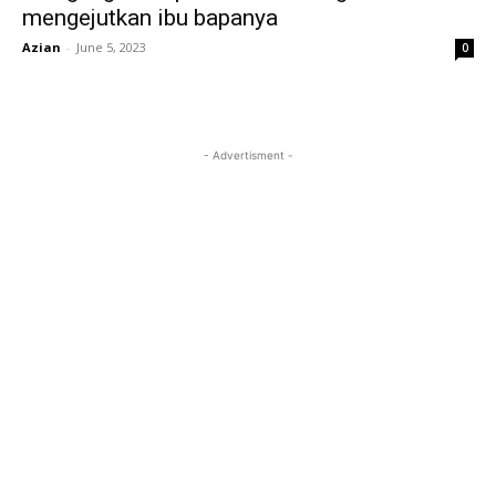
mengejutkan ibu bapanya
Azian
-
June 5, 2023
0
- Advertisment -