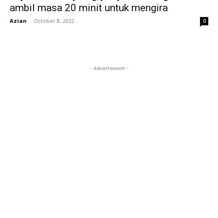
ambil masa 20 minit untuk mengira
Azian
-
October 8, 2022
0
- Advertisment -