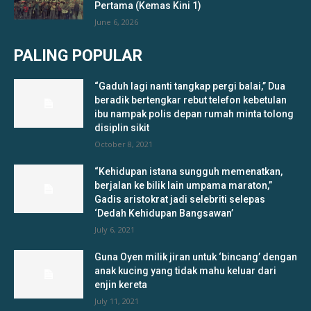
Pertama (Kemas Kini 1)
June 6, 2026
PALING POPULAR
“Gaduh lagi nanti tangkap pergi balai,” Dua
beradik bertengkar rebut telefon kebetulan
ibu nampak polis depan rumah minta tolong
disiplin sikit
October 8, 2021
“Kehidupan istana sungguh memenatkan,
berjalan ke bilik lain umpama maraton,”
Gadis aristokrat jadi selebriti selepas
‘Dedah Kehidupan Bangsawan’
July 6, 2021
Guna Oyen milik jiran untuk ‘bincang’ dengan
anak kucing yang tidak mahu keluar dari
enjin kereta
July 11, 2021