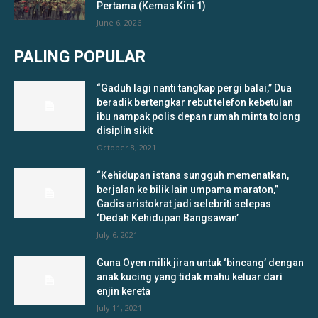
Pertama (Kemas Kini 1)
June 6, 2026
PALING POPULAR
“Gaduh lagi nanti tangkap pergi balai,” Dua
beradik bertengkar rebut telefon kebetulan
ibu nampak polis depan rumah minta tolong
disiplin sikit
October 8, 2021
“Kehidupan istana sungguh memenatkan,
berjalan ke bilik lain umpama maraton,”
Gadis aristokrat jadi selebriti selepas
‘Dedah Kehidupan Bangsawan’
July 6, 2021
Guna Oyen milik jiran untuk ‘bincang’ dengan
anak kucing yang tidak mahu keluar dari
enjin kereta
July 11, 2021