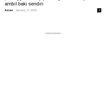
ambil baki sendiri
Azian
-
January 11, 2024
0
- Advertisment -