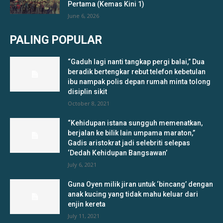
Pertama (Kemas Kini 1)
June 6, 2026
PALING POPULAR
“Gaduh lagi nanti tangkap pergi balai,” Dua
beradik bertengkar rebut telefon kebetulan
ibu nampak polis depan rumah minta tolong
disiplin sikit
October 8, 2021
“Kehidupan istana sungguh memenatkan,
berjalan ke bilik lain umpama maraton,”
Gadis aristokrat jadi selebriti selepas
‘Dedah Kehidupan Bangsawan’
July 6, 2021
Guna Oyen milik jiran untuk ‘bincang’ dengan
anak kucing yang tidak mahu keluar dari
enjin kereta
July 11, 2021