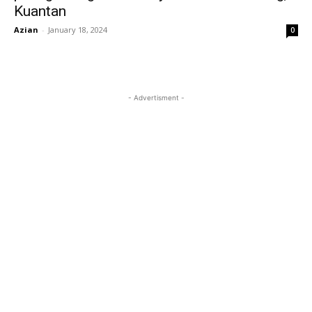
Kuantan
Azian
-
January 18, 2024
0
- Advertisment -