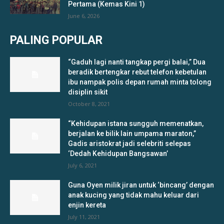
Pertama (Kemas Kini 1)
June 6, 2026
PALING POPULAR
“Gaduh lagi nanti tangkap pergi balai,” Dua
beradik bertengkar rebut telefon kebetulan
ibu nampak polis depan rumah minta tolong
disiplin sikit
October 8, 2021
“Kehidupan istana sungguh memenatkan,
berjalan ke bilik lain umpama maraton,”
Gadis aristokrat jadi selebriti selepas
‘Dedah Kehidupan Bangsawan’
July 6, 2021
Guna Oyen milik jiran untuk ‘bincang’ dengan
anak kucing yang tidak mahu keluar dari
enjin kereta
July 11, 2021