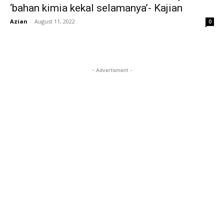
‘bahan kimia kekal selamanya’- Kajian
Azian
-
August 11, 2022
0
- Advertisment -