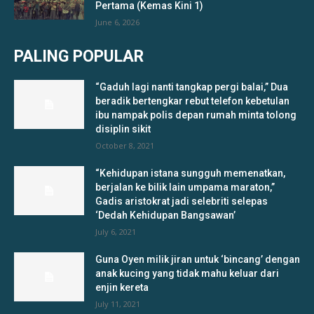
Pertama (Kemas Kini 1)
June 6, 2026
PALING POPULAR
“Gaduh lagi nanti tangkap pergi balai,” Dua
beradik bertengkar rebut telefon kebetulan
ibu nampak polis depan rumah minta tolong
disiplin sikit
October 8, 2021
“Kehidupan istana sungguh memenatkan,
berjalan ke bilik lain umpama maraton,”
Gadis aristokrat jadi selebriti selepas
‘Dedah Kehidupan Bangsawan’
July 6, 2021
Guna Oyen milik jiran untuk ‘bincang’ dengan
anak kucing yang tidak mahu keluar dari
enjin kereta
July 11, 2021