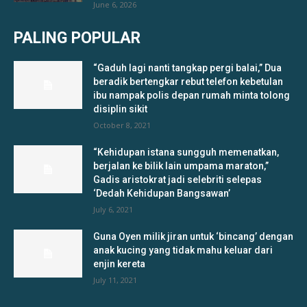
June 6, 2026
PALING POPULAR
“Gaduh lagi nanti tangkap pergi balai,” Dua
beradik bertengkar rebut telefon kebetulan
ibu nampak polis depan rumah minta tolong
disiplin sikit
October 8, 2021
“Kehidupan istana sungguh memenatkan,
berjalan ke bilik lain umpama maraton,”
Gadis aristokrat jadi selebriti selepas
‘Dedah Kehidupan Bangsawan’
July 6, 2021
Guna Oyen milik jiran untuk ‘bincang’ dengan
anak kucing yang tidak mahu keluar dari
enjin kereta
July 11, 2021