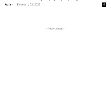
Azian
-
February 22, 2023
0
- Advertisment -