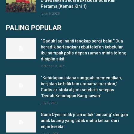
Didedahkan Secara Eksklusif Buat Kali
Pertama (Kemas Kini 1)
June 6, 2026
PALING POPULAR
“Gaduh lagi nanti tangkap pergi balai,” Dua
beradik bertengkar rebut telefon kebetulan
ibu nampak polis depan rumah minta tolong
disiplin sikit
October 8, 2021
“Kehidupan istana sungguh memenatkan,
berjalan ke bilik lain umpama maraton,”
Gadis aristokrat jadi selebriti selepas
‘Dedah Kehidupan Bangsawan’
July 6, 2021
Guna Oyen milik jiran untuk ‘bincang’ dengan
anak kucing yang tidak mahu keluar dari
enjin kereta
July 11, 2021