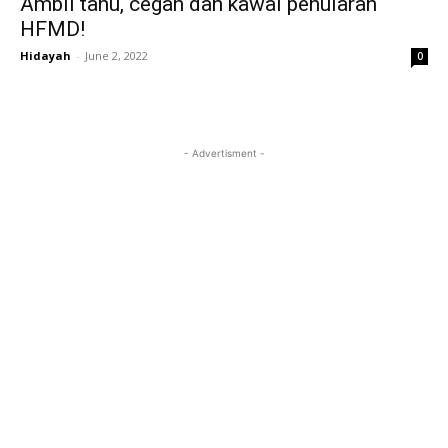
Ambil tahu, cegah dan kawal penularan
HFMD!
Hidayah
-
June 2, 2022
0
- Advertisment -