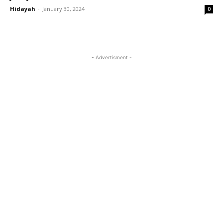
Hidayah
-
January 30, 2024
0
- Advertisment -