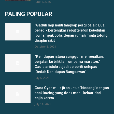
June 6, 2026
PALING POPULAR
“Gaduh lagi nanti tangkap pergi balai,” Dua
beradik bertengkar rebut telefon kebetulan
ibu nampak polis depan rumah minta tolong
disiplin sikit
October 8, 2021
“Kehidupan istana sungguh memenatkan,
berjalan ke bilik lain umpama maraton,”
Gadis aristokrat jadi selebriti selepas
‘Dedah Kehidupan Bangsawan’
July 6, 2021
Guna Oyen milik jiran untuk ‘bincang’ dengan
anak kucing yang tidak mahu keluar dari
enjin kereta
July 11, 2021