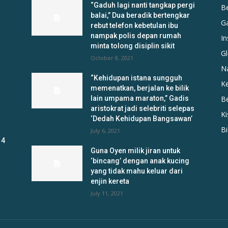
“Gaduh lagi nanti tangkap pergi
B
balai,” Dua beradik bertengkar
G
rebut telefon kebetulan ibu
nampak polis depan rumah
In
minta tolong disiplin sikit
Gl
October 8, 2021
N
“Kehidupan istana sungguh
K
memenatkan, berjalan ke bilik
lain umpama maraton,” Gadis
B
aristokrat jadi selebriti selepas
K
‘Dedah Kehidupan Bangsawan’
B
July 6, 2021
 4
Guna Oyen milik jiran untuk
‘bincang’ dengan anak kucing
yang tidak mahu keluar dari
enjin kereta
July 11, 2021