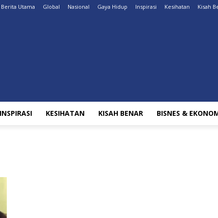
Berita Utama
Global
Nasional
Gaya Hidup
Inspirasi
Kesihatan
Kisah B
INSPIRASI
KESIHATAN
KISAH BENAR
BISNES & EKONOM