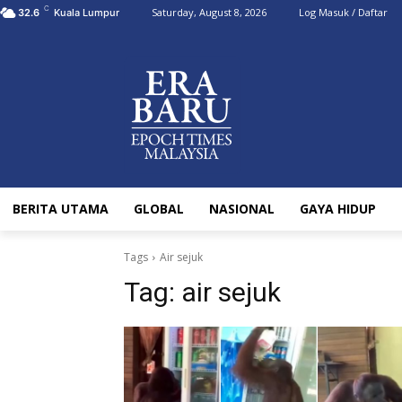
C
Saturday, August 8, 2026
Log Masuk / Daftar
32.6
Kuala Lumpur
BERITA UTAMA
GLOBAL
NASIONAL
GAYA HIDUP
Tags
Air sejuk
Tag:
air sejuk