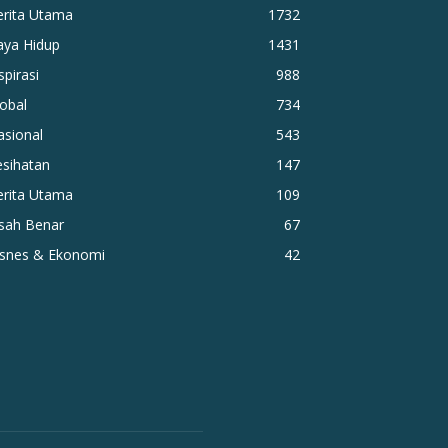
erita Utama
1732
aya Hidup
1431
spirasi
988
obal
734
asional
543
esihatan
147
erita Utama
109
isah Benar
67
isnes & Ekonomi
42