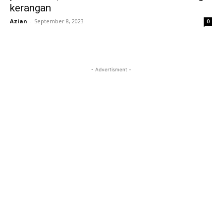
kerangan
Azian
-
September 8, 2023
0
- Advertisment -