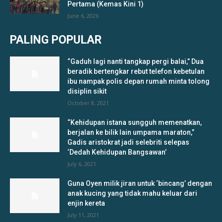
Pertama (Kemas Kini 1)
June 6, 2026
PALING POPULAR
“Gaduh lagi nanti tangkap pergi balai,” Dua
beradik bertengkar rebut telefon kebetulan
ibu nampak polis depan rumah minta tolong
disiplin sikit
October 8, 2021
“Kehidupan istana sungguh memenatkan,
berjalan ke bilik lain umpama maraton,”
Gadis aristokrat jadi selebriti selepas
‘Dedah Kehidupan Bangsawan’
July 6, 2021
Guna Oyen milik jiran untuk ‘bincang’ dengan
anak kucing yang tidak mahu keluar dari
enjin kereta
July 11, 2021