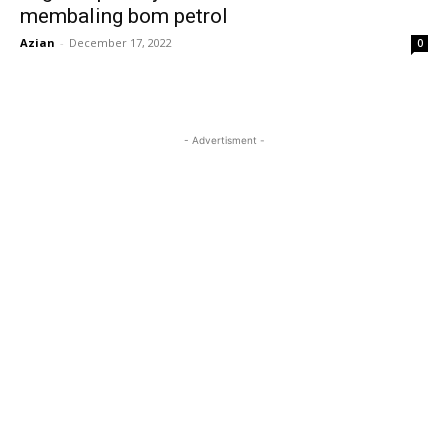
membaling bom petrol
Azian
-
December 17, 2022
0
- Advertisment -