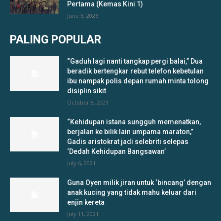
Pertama (Kemas Kini 1)
June 6, 2026
PALING POPULAR
“Gaduh lagi nanti tangkap pergi balai,” Dua
beradik bertengkar rebut telefon kebetulan
ibu nampak polis depan rumah minta tolong
disiplin sikit
October 8, 2021
“Kehidupan istana sungguh memenatkan,
berjalan ke bilik lain umpama maraton,”
Gadis aristokrat jadi selebriti selepas
‘Dedah Kehidupan Bangsawan’
July 6, 2021
Guna Oyen milik jiran untuk ‘bincang’ dengan
anak kucing yang tidak mahu keluar dari
enjin kereta
July 11, 2021