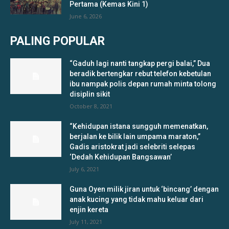
Pertama (Kemas Kini 1)
June 6, 2026
PALING POPULAR
“Gaduh lagi nanti tangkap pergi balai,” Dua
beradik bertengkar rebut telefon kebetulan
ibu nampak polis depan rumah minta tolong
disiplin sikit
October 8, 2021
“Kehidupan istana sungguh memenatkan,
berjalan ke bilik lain umpama maraton,”
Gadis aristokrat jadi selebriti selepas
‘Dedah Kehidupan Bangsawan’
July 6, 2021
Guna Oyen milik jiran untuk ‘bincang’ dengan
anak kucing yang tidak mahu keluar dari
enjin kereta
July 11, 2021