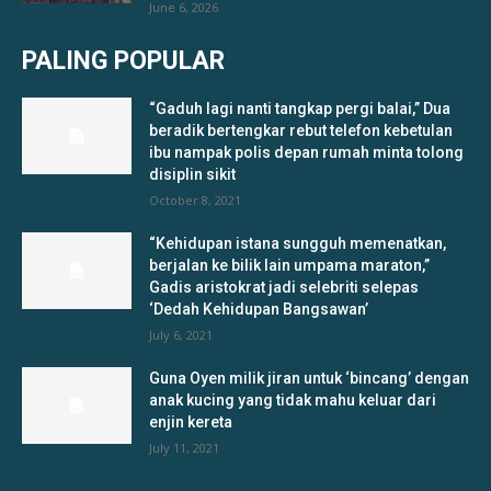
June 6, 2026
PALING POPULAR
“Gaduh lagi nanti tangkap pergi balai,” Dua
beradik bertengkar rebut telefon kebetulan
ibu nampak polis depan rumah minta tolong
disiplin sikit
October 8, 2021
“Kehidupan istana sungguh memenatkan,
berjalan ke bilik lain umpama maraton,”
Gadis aristokrat jadi selebriti selepas
‘Dedah Kehidupan Bangsawan’
July 6, 2021
Guna Oyen milik jiran untuk ‘bincang’ dengan
anak kucing yang tidak mahu keluar dari
enjin kereta
July 11, 2021