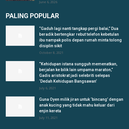
June 6, 2026
PALING POPULAR
“Gaduh lagi nanti tangkap pergi balai,” Dua
beradik bertengkar rebut telefon kebetulan
ibu nampak polis depan rumah minta tolong
disiplin sikit
October 8, 2021
“Kehidupan istana sungguh memenatkan,
berjalan ke bilik lain umpama maraton,”
Gadis aristokrat jadi selebriti selepas
‘Dedah Kehidupan Bangsawan’
July 6, 2021
Guna Oyen milik jiran untuk ‘bincang’ dengan
anak kucing yang tidak mahu keluar dari
enjin kereta
July 11, 2021