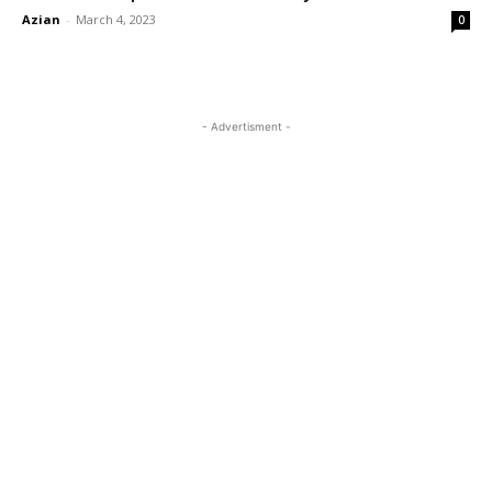
Azian
-
March 4, 2023
0
- Advertisment -