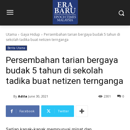
Utama
Gaya Hidup
Persembahan tarian bergaya budak 5 tahun di
sekolah tadika buat netizen ternganga
Berita Utama
Persembahan tarian bergaya
budak 5 tahun di sekolah
tadika buat netizen ternganga
By
Adila
June 30, 2021
2301
0
Facebook
Twitter
Setiap kanak-kanak mempunyai minat dan