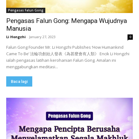
Pengasas Falun Gong
Pengasas Falun Gong: Mengapa Wujudnya
Manusia
Li Hongzhi
-
January 27, 2023
0
Falun Gong Founder Mr. Li Hongzhi Publishes ‘How Humankind
Came To Be’ 法輪功創始人發表《為甚麼會有人類》 Encik Li Hongzhi
ialah pengasas latihan kerohanian Falun Gong. Amalan ini
menggabungkan meditasi...
Baca lagi