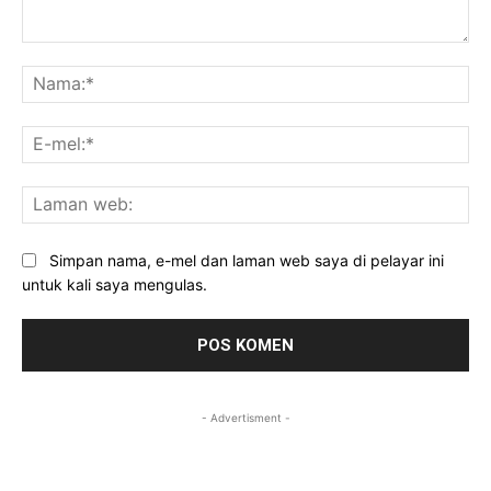
Komen:
Na
E-
mel
La
we
Simpan nama, e-mel dan laman web saya di pelayar ini
untuk kali saya mengulas.
- Advertisment -