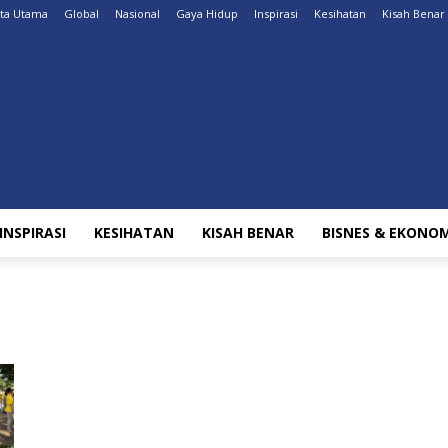
ita Utama
Global
Nasional
Gaya Hidup
Inspirasi
Kesihatan
Kisah Benar
INSPIRASI
KESIHATAN
KISAH BENAR
BISNES & EKONOM