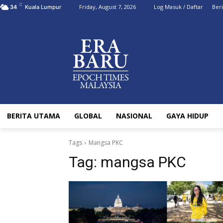
C
Friday, August 7, 2026
Log Masuk / Daftar
Ber
34
Kuala Lumpur
BERITA UTAMA
GLOBAL
NASIONAL
GAYA HIDUP
Tags
Mangsa PKC
Tag:
mangsa PKC