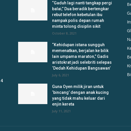
“Gaduh lagi nanti tangkap pergi
B
balai,” Dua beradik bertengkar
G
rebut telefon kebetulan ibu
nampak polis depan rumah
In
minta tolong disiplin sikit
Gl
October 8, 2021
N
“Kehidupan istana sungguh
K
memenatkan, berjalan ke bilik
lain umpama maraton,” Gadis
B
aristokrat jadi selebriti selepas
K
‘Dedah Kehidupan Bangsawan’
B
July 6, 2021
 4
Guna Oyen milik jiran untuk
‘bincang’ dengan anak kucing
yang tidak mahu keluar dari
enjin kereta
July 11, 2021