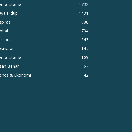
erita Utama
1732
aya Hidup
1431
spirasi
988
obal
734
asional
543
esihatan
147
erita Utama
109
isah Benar
67
isnes & Ekonomi
42