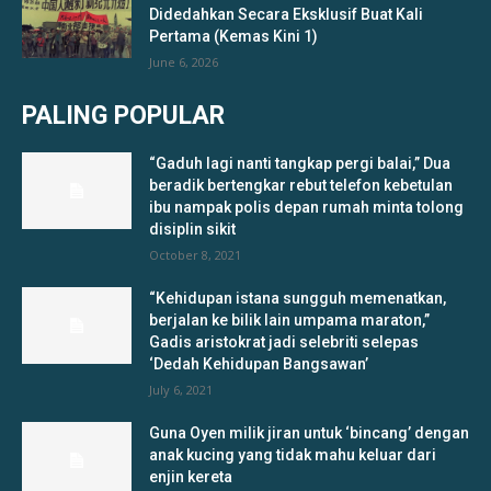
Didedahkan Secara Eksklusif Buat Kali
Pertama (Kemas Kini 1)
June 6, 2026
PALING POPULAR
“Gaduh lagi nanti tangkap pergi balai,” Dua
beradik bertengkar rebut telefon kebetulan
ibu nampak polis depan rumah minta tolong
disiplin sikit
October 8, 2021
“Kehidupan istana sungguh memenatkan,
berjalan ke bilik lain umpama maraton,”
Gadis aristokrat jadi selebriti selepas
‘Dedah Kehidupan Bangsawan’
July 6, 2021
Guna Oyen milik jiran untuk ‘bincang’ dengan
anak kucing yang tidak mahu keluar dari
enjin kereta