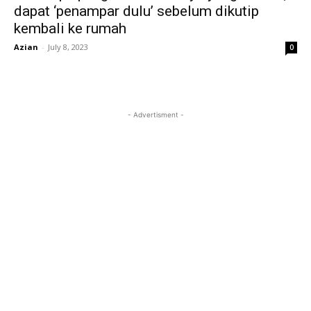
dapat ‘penampar dulu’ sebelum dikutip
kembali ke rumah
Azian
-
July 8, 2023
0
- Advertisment -