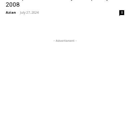
2008
Azian
-
July 27, 2024
0
- Advertisment -