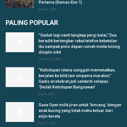
Pertama (Kemas Kini 1)
June 6, 2026
PALING POPULAR
“Gaduh lagi nanti tangkap pergi balai,” Dua
beradik bertengkar rebut telefon kebetulan
ibu nampak polis depan rumah minta tolong
disiplin sikit
October 8, 2021
“Kehidupan istana sungguh memenatkan,
berjalan ke bilik lain umpama maraton,”
Gadis aristokrat jadi selebriti selepas
‘Dedah Kehidupan Bangsawan’
July 6, 2021
Guna Oyen milik jiran untuk ‘bincang’ dengan
anak kucing yang tidak mahu keluar dari
enjin kereta
July 11, 2021