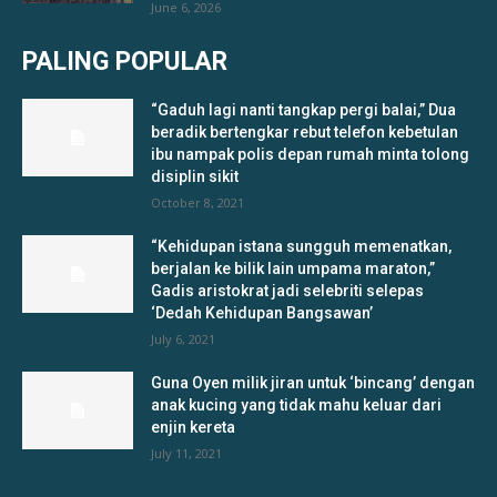
June 6, 2026
PALING POPULAR
“Gaduh lagi nanti tangkap pergi balai,” Dua
beradik bertengkar rebut telefon kebetulan
ibu nampak polis depan rumah minta tolong
disiplin sikit
October 8, 2021
“Kehidupan istana sungguh memenatkan,
berjalan ke bilik lain umpama maraton,”
Gadis aristokrat jadi selebriti selepas
‘Dedah Kehidupan Bangsawan’
July 6, 2021
Guna Oyen milik jiran untuk ‘bincang’ dengan
anak kucing yang tidak mahu keluar dari
enjin kereta
July 11, 2021