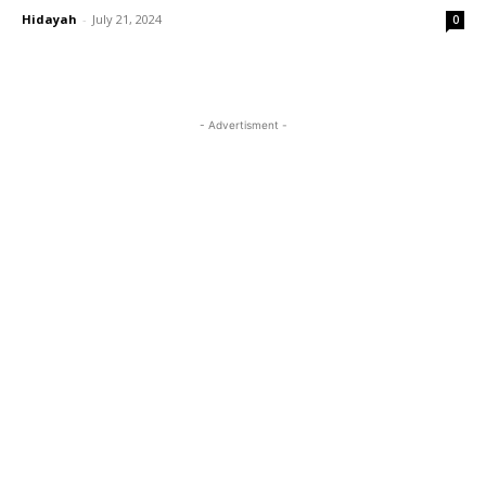
Hidayah
-
July 21, 2024
0
- Advertisment -