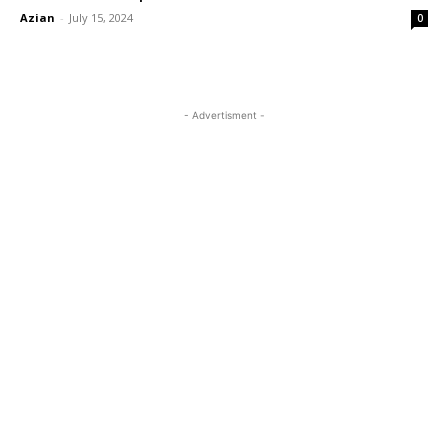
Azian
-
July 15, 2024
0
- Advertisment -