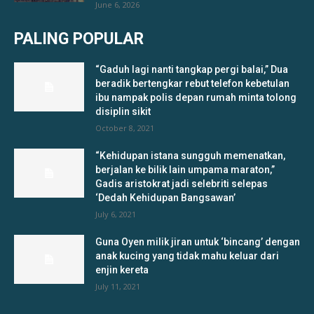
June 6, 2026
PALING POPULAR
“Gaduh lagi nanti tangkap pergi balai,” Dua
beradik bertengkar rebut telefon kebetulan
ibu nampak polis depan rumah minta tolong
disiplin sikit
October 8, 2021
“Kehidupan istana sungguh memenatkan,
berjalan ke bilik lain umpama maraton,”
Gadis aristokrat jadi selebriti selepas
‘Dedah Kehidupan Bangsawan’
July 6, 2021
Guna Oyen milik jiran untuk ‘bincang’ dengan
anak kucing yang tidak mahu keluar dari
enjin kereta
July 11, 2021