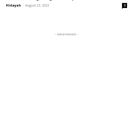
Hidayah
-
August 23, 2022
0
- Advertisment -