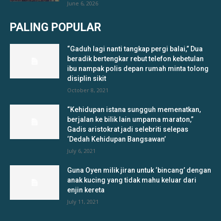
June 6, 2026
PALING POPULAR
“Gaduh lagi nanti tangkap pergi balai,” Dua
beradik bertengkar rebut telefon kebetulan
ibu nampak polis depan rumah minta tolong
disiplin sikit
October 8, 2021
“Kehidupan istana sungguh memenatkan,
berjalan ke bilik lain umpama maraton,”
Gadis aristokrat jadi selebriti selepas
‘Dedah Kehidupan Bangsawan’
July 6, 2021
Guna Oyen milik jiran untuk ‘bincang’ dengan
anak kucing yang tidak mahu keluar dari
enjin kereta
July 11, 2021