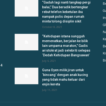
“Gaduh lagi nanti tangkap pergi
B
balai,” Dua beradik bertengkar
G
rebut telefon kebetulan ibu
nampak polis depan rumah
In
minta tolong disiplin sikit
Gl
October 8, 2021
N
“Kehidupan istana sungguh
K
memenatkan, berjalan ke bilik
lain umpama maraton,” Gadis
B
aristokrat jadi selebriti selepas
K
‘Dedah Kehidupan Bangsawan’
B
July 6, 2021
 4
Guna Oyen milik jiran untuk
‘bincang’ dengan anak kucing
yang tidak mahu keluar dari
enjin kereta
July 11, 2021