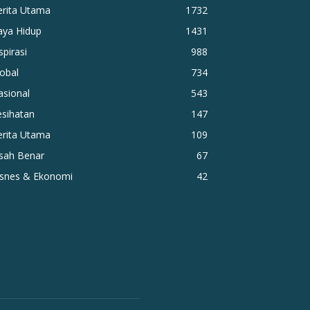
erita Utama
1732
aya Hidup
1431
spirasi
988
obal
734
asional
543
esihatan
147
erita Utama
109
isah Benar
67
isnes & Ekonomi
42