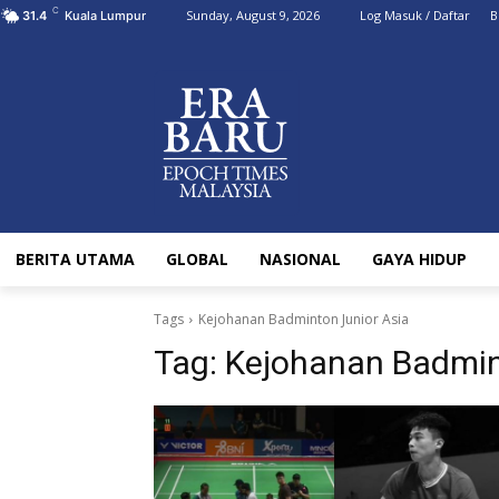
C
Sunday, August 9, 2026
Log Masuk / Daftar
B
31.4
Kuala Lumpur
BERITA UTAMA
GLOBAL
NASIONAL
GAYA HIDUP
Tags
Kejohanan Badminton Junior Asia
Tag:
Kejohanan Badmin