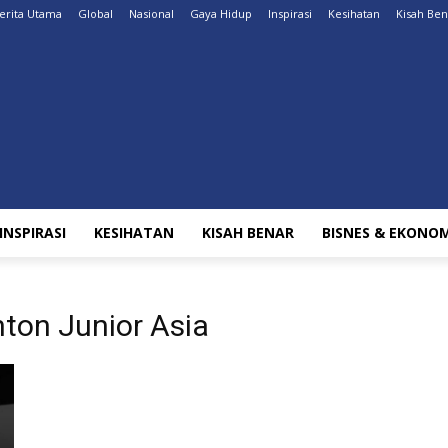
erita Utama
Global
Nasional
Gaya Hidup
Inspirasi
Kesihatan
Kisah Ben
INSPIRASI
KESIHATAN
KISAH BENAR
BISNES & EKONOM
ton Junior Asia