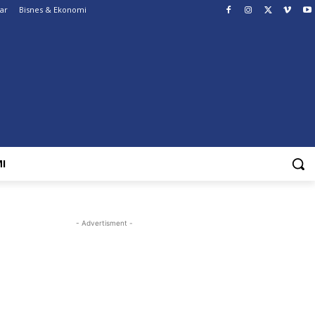
ar
Bisnes & Ekonomi
I
- Advertisment -