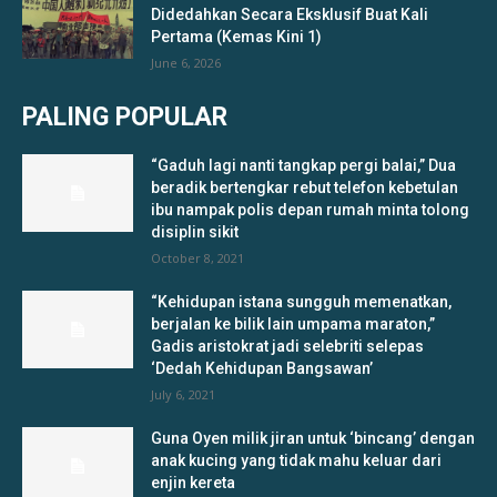
Didedahkan Secara Eksklusif Buat Kali
Pertama (Kemas Kini 1)
June 6, 2026
PALING POPULAR
“Gaduh lagi nanti tangkap pergi balai,” Dua
beradik bertengkar rebut telefon kebetulan
ibu nampak polis depan rumah minta tolong
disiplin sikit
October 8, 2021
“Kehidupan istana sungguh memenatkan,
berjalan ke bilik lain umpama maraton,”
Gadis aristokrat jadi selebriti selepas
‘Dedah Kehidupan Bangsawan’
July 6, 2021
Guna Oyen milik jiran untuk ‘bincang’ dengan
anak kucing yang tidak mahu keluar dari
enjin kereta