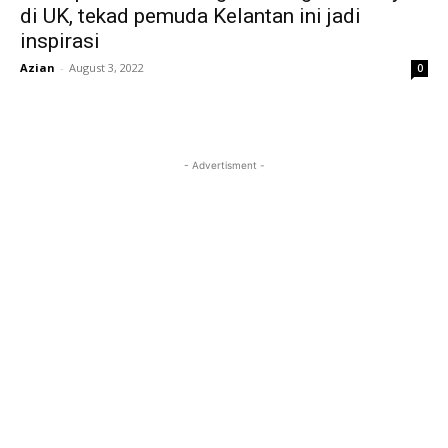
di UK, tekad pemuda Kelantan ini jadi
inspirasi
Azian
-
August 3, 2022
0
- Advertisment -