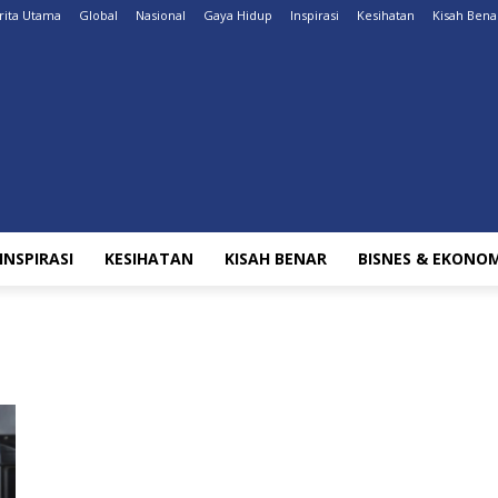
rita Utama
Global
Nasional
Gaya Hidup
Inspirasi
Kesihatan
Kisah Bena
INSPIRASI
KESIHATAN
KISAH BENAR
BISNES & EKONOM