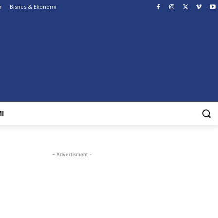
r
Bisnes & Ekonomi
I
- Advertisment -