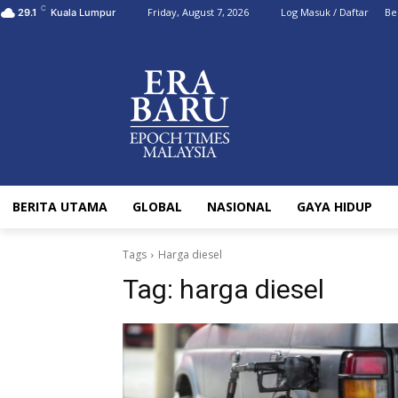
C
Friday, August 7, 2026
Log Masuk / Daftar
Be
29.1
Kuala Lumpur
BERITA UTAMA
GLOBAL
NASIONAL
GAYA HIDUP
Tags
Harga diesel
Tag:
harga diesel