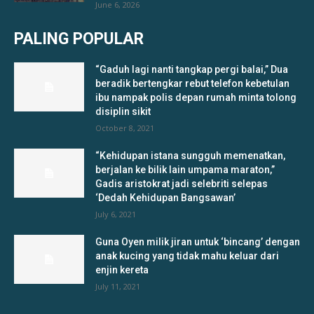
June 6, 2026
PALING POPULAR
“Gaduh lagi nanti tangkap pergi balai,” Dua
beradik bertengkar rebut telefon kebetulan
ibu nampak polis depan rumah minta tolong
disiplin sikit
October 8, 2021
“Kehidupan istana sungguh memenatkan,
berjalan ke bilik lain umpama maraton,”
Gadis aristokrat jadi selebriti selepas
‘Dedah Kehidupan Bangsawan’
July 6, 2021
Guna Oyen milik jiran untuk ‘bincang’ dengan
anak kucing yang tidak mahu keluar dari
enjin kereta
July 11, 2021