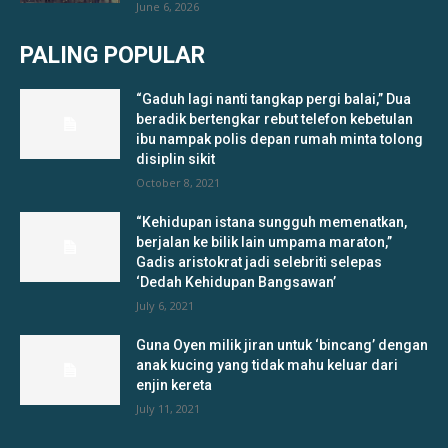
June 6, 2026
PALING POPULAR
“Gaduh lagi nanti tangkap pergi balai,” Dua
beradik bertengkar rebut telefon kebetulan
ibu nampak polis depan rumah minta tolong
disiplin sikit
October 8, 2021
“Kehidupan istana sungguh memenatkan,
berjalan ke bilik lain umpama maraton,”
Gadis aristokrat jadi selebriti selepas
‘Dedah Kehidupan Bangsawan’
July 6, 2021
Guna Oyen milik jiran untuk ‘bincang’ dengan
anak kucing yang tidak mahu keluar dari
enjin kereta
July 11, 2021