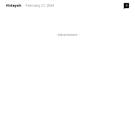
Hidayah
-
February 21, 2024
0
- Advertisment -