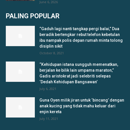
June 6, 2026
PALING POPULAR
“Gaduh lagi nanti tangkap pergi balai,” Dua
beradik bertengkar rebut telefon kebetulan
ibu nampak polis depan rumah minta tolong
disiplin sikit
October 8, 2021
“Kehidupan istana sungguh memenatkan,
berjalan ke bilik lain umpama maraton,”
Gadis aristokrat jadi selebriti selepas
‘Dedah Kehidupan Bangsawan’
July 6, 2021
Guna Oyen milik jiran untuk ‘bincang’ dengan
anak kucing yang tidak mahu keluar dari
enjin kereta
July 11, 2021