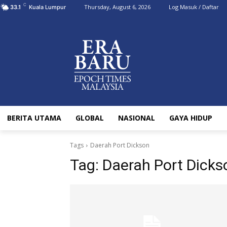
C
Thursday, August 6, 2026
Log Masuk / Daftar
33.1
Kuala Lumpur
BERITA UTAMA
GLOBAL
NASIONAL
GAYA HIDUP
Tags
Daerah Port Dickson
Tag:
Daerah Port Dicks