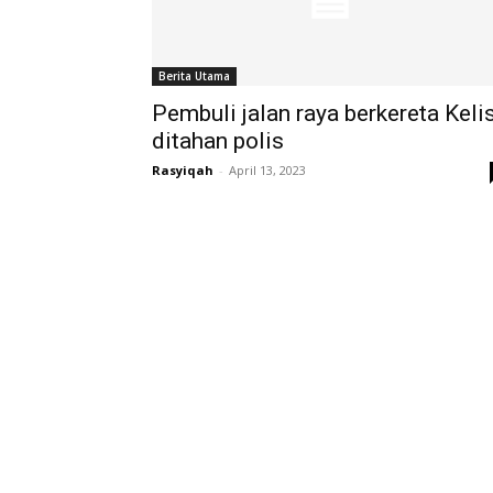
Berita Utama
Pembuli jalan raya berkereta Keli
ditahan polis
Rasyiqah
-
April 13, 2023