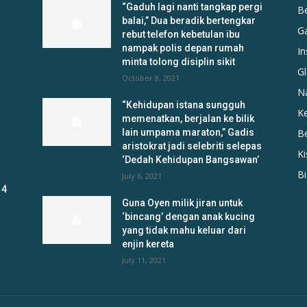
“Gaduh lagi nanti tangkap pergi
B
balai,” Dua beradik bertengkar
G
rebut telefon kebetulan ibu
nampak polis depan rumah
In
minta tolong disiplin sikit
Gl
October 8, 2021
N
“Kehidupan istana sungguh
K
memenatkan, berjalan ke bilik
lain umpama maraton,” Gadis
B
aristokrat jadi selebriti selepas
K
‘Dedah Kehidupan Bangsawan’
B
July 6, 2021
 4
Guna Oyen milik jiran untuk
‘bincang’ dengan anak kucing
yang tidak mahu keluar dari
enjin kereta
July 11, 2021