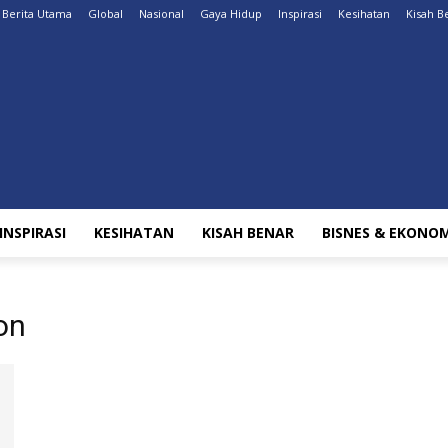
Berita Utama
Global
Nasional
Gaya Hidup
Inspirasi
Kesihatan
Kisah B
INSPIRASI
KESIHATAN
KISAH BENAR
BISNES & EKONOM
on