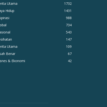
erita Utama
1732
aya Hidup
1431
spirasi
988
obal
734
asional
543
esihatan
147
erita Utama
109
isah Benar
67
isnes & Ekonomi
42