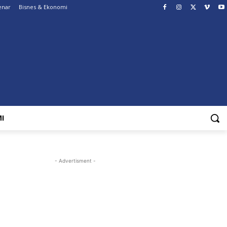
enar
Bisnes & Ekonomi
I
- Advertisment -