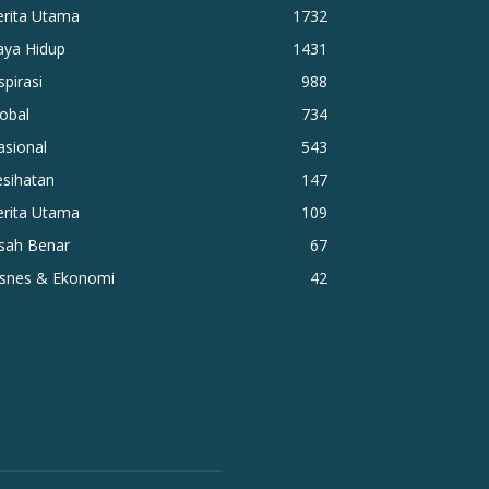
erita Utama
1732
aya Hidup
1431
spirasi
988
obal
734
asional
543
esihatan
147
erita Utama
109
isah Benar
67
isnes & Ekonomi
42