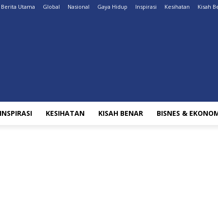
Berita Utama
Global
Nasional
Gaya Hidup
Inspirasi
Kesihatan
Kisah B
INSPIRASI
KESIHATAN
KISAH BENAR
BISNES & EKONOM