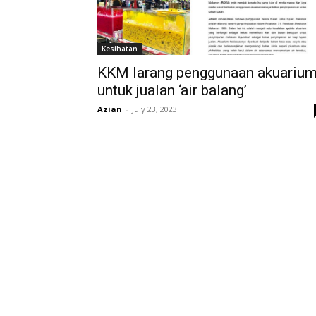
Kesihatan
KKM larang penggunaan akuariu
untuk jualan ‘air balang’
Azian
-
July 23, 2023