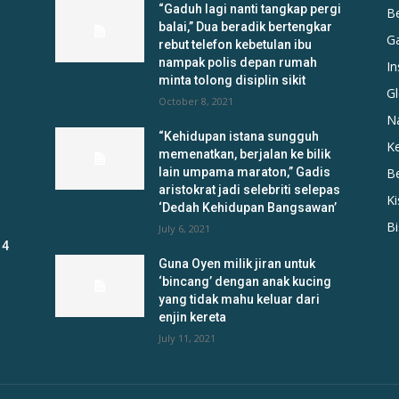
“Gaduh lagi nanti tangkap pergi
B
balai,” Dua beradik bertengkar
G
rebut telefon kebetulan ibu
nampak polis depan rumah
In
minta tolong disiplin sikit
Gl
October 8, 2021
N
“Kehidupan istana sungguh
K
memenatkan, berjalan ke bilik
lain umpama maraton,” Gadis
B
aristokrat jadi selebriti selepas
K
‘Dedah Kehidupan Bangsawan’
B
July 6, 2021
 4
Guna Oyen milik jiran untuk
‘bincang’ dengan anak kucing
yang tidak mahu keluar dari
enjin kereta
July 11, 2021