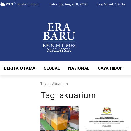
C
Saturday, August 8, 2026
Log Masuk / Daftar
29.3
Kuala Lumpur
BERITA UTAMA
GLOBAL
NASIONAL
GAYA HIDUP
Tags
Akuarium
Tag:
akuarium