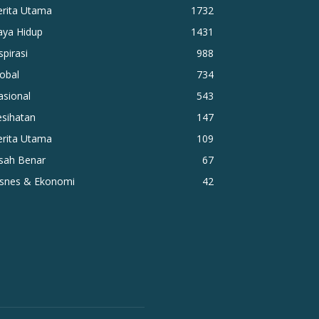
erita Utama
1732
aya Hidup
1431
spirasi
988
obal
734
asional
543
esihatan
147
erita Utama
109
isah Benar
67
isnes & Ekonomi
42