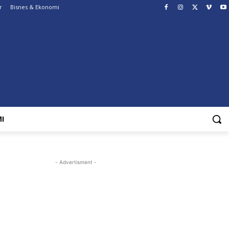
r
Bisnes & Ekonomi
I
- Advertisment -