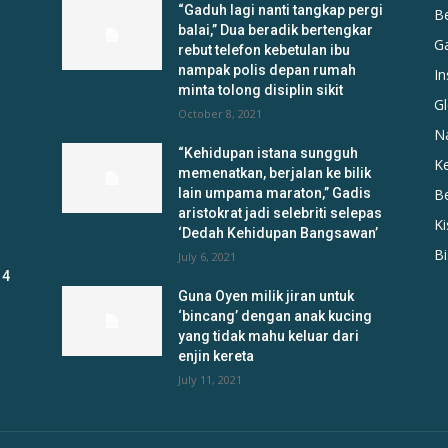
“Gaduh lagi nanti tangkap pergi
B
balai,” Dua beradik bertengkar
G
rebut telefon kebetulan ibu
nampak polis depan rumah
In
minta tolong disiplin sikit
Gl
October 8, 2021
N
“Kehidupan istana sungguh
K
memenatkan, berjalan ke bilik
lain umpama maraton,” Gadis
B
aristokrat jadi selebriti selepas
K
‘Dedah Kehidupan Bangsawan’
B
July 6, 2021
 4
Guna Oyen milik jiran untuk
‘bincang’ dengan anak kucing
yang tidak mahu keluar dari
enjin kereta
July 11, 2021