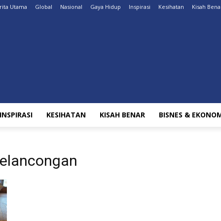
rita Utama
Global
Nasional
Gaya Hidup
Inspirasi
Kesihatan
Kisah Bena
INSPIRASI
KESIHATAN
KISAH BENAR
BISNES & EKONOM
 pelancongan