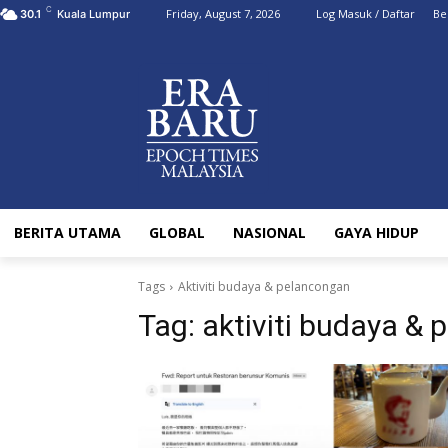
C
Friday, August 7, 2026
Log Masuk / Daftar
Be
30.1
Kuala Lumpur
BERITA UTAMA
GLOBAL
NASIONAL
GAYA HIDUP
Tags
Aktiviti budaya & pelancongan
Tag:
aktiviti budaya &