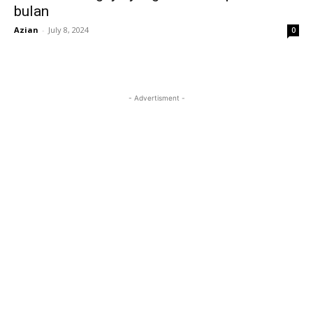
bulan
Azian
-
July 8, 2024
0
- Advertisment -